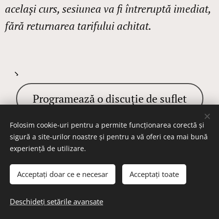
același curs, sesiunea va fi întreruptă imediat,
fără returnarea tarifului achitat.
Programează o discuție de suflet
Folosim cookie-uri pentru a permite funcționarea corectă și
sigură a site-urilor noastre și pentru a vă oferi cea mai bună
experiență de utilizare.
Consiliere în parapsihologie
Acceptați doar ce e necesar
Acceptați toate
Deschideți setările avansate
Este un spațiu de discuție și explorare