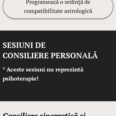
Programează o sedință de
compatibilitate astrologică
SESIUNI
DE
CONSILIERE
PERSONAL
Ă
*
Aceste sesiuni nu reprezintă
psihoterapie!
Consiliere sinergetică și