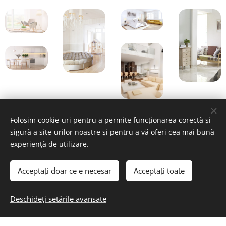
Folosim cookie-uri pentru a permite funcționarea corectă și
sigură a site-urilor noastre și pentru a vă oferi cea mai bună
Share
experiență de utilizare.
Acceptați doar ce e necesar
Acceptați toate
Deschideți setările avansate
Contacteaz
ă
-mă!